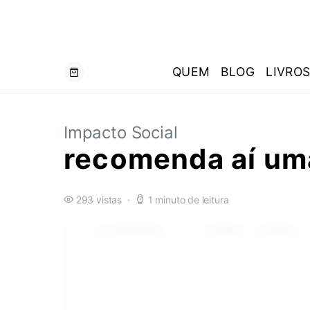
QUEM
BLOG
LIVRO
Impacto Social
recomenda aí um
293 vistas
1 minuto de leitura