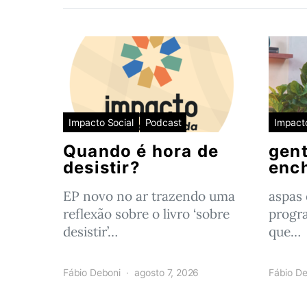
Impacto Social
Podcast
Impacto
Quando é hora de
gent
desistir?
enc
EP novo no ar trazendo uma
aspas
reflexão sobre o livro ‘sobre
progr
desistir’…
que…
Fábio Deboni
agosto 7, 2026
Fábio De