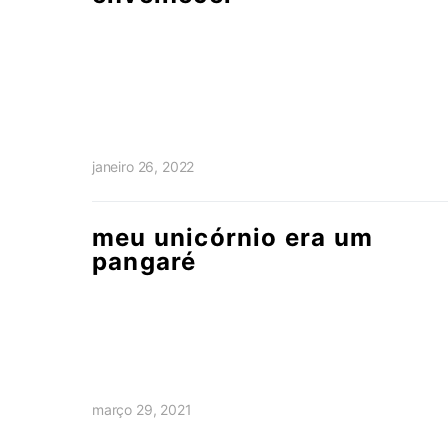
janeiro 26, 2022
meu unicórnio era um
pangaré
março 29, 2021