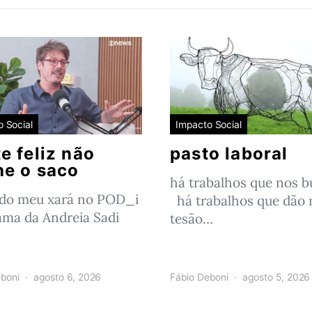
 Social
Impacto Social
e feliz não
pasto laboral
he o saco
há trabalhos que nos 
 do meu xará no POD_i
há trabalhos que dão 
ama da Andreia Sadi
tesão…
boni
agosto 6, 2026
Fábio Deboni
agosto 5, 2026