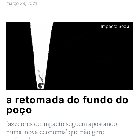
março 29, 2021
Impacto Social
a retomada do fundo do
poço
fazedores de impacto seguem apostando
numa ‘nova economia’ que não gere