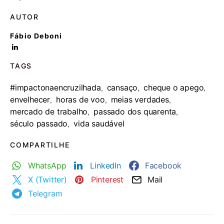
AUTOR
Fábio Deboni
TAGS
#impactonaencruzilhada
cansaço
cheque o apego
,
,
,
envelhecer
horas de voo
meias verdades
,
,
,
mercado de trabalho
passado dos quarenta
,
,
século passado
vida saudável
,
COMPARTILHE
WhatsApp
LinkedIn
Facebook
X (Twitter)
Pinterest
Mail
Telegram