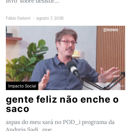
livro ‘sobre desistir’…
Fábio Deboni
agosto 7, 2026
Impacto Social
gente feliz não enche o
saco
aspas do meu xará no POD_i programa da
Andreia Sadi que…