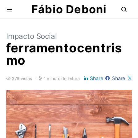
Fábio Deboni
Impacto Social
ferramentocentris
mo
Share
Share
376 vistas
1 minuto de leitura