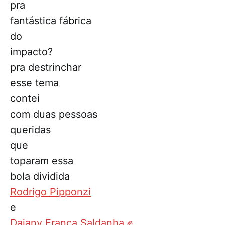
pra
fantástica fábrica
do
impacto?
pra destrinchar
esse tema
contei
com duas pessoas
queridas
que
toparam essa
bola dividida
Rodrigo Pipponzi
e
Daiany França Saldanha ️‍✊