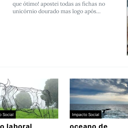
que ótimo! apostei todas as fichas no
unicórnio dourado mas logo após…
 Social
Impacto Social
o laboral
oceano de