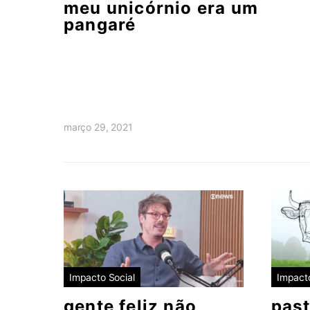
meu unicórnio era um
pangaré
março 29, 2021
Impacto Social
Impacto
gente feliz não
past