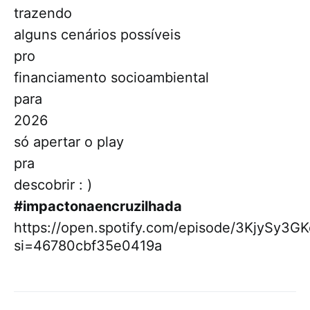
trazendo
alguns cenários possíveis
pro
financiamento socioambiental
para
2026
só apertar o play
pra
descobrir : )
#impactonaencruzilhada
https://open.spotify.com/episode/3KjySy
si=46780cbf35e0419a