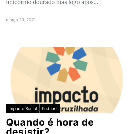
unicórnio dourado mas logo após…
março 29, 2021
Impacto Social
Podcast
Quando é hora de
desistir?