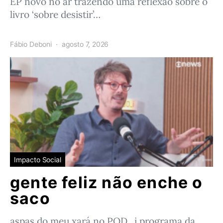
EP novo no ar trazendo uma reflexão sobre o
livro ‘sobre desistir’…
Fábio Deboni
agosto 7, 2026
Impacto Social
gente feliz não enche o
saco
aspas do meu xará no POD_i programa da