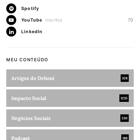
Spotify
YouTube
Inscritos
70
LinkedIn
MEU CONTEÚDO
Artigos do Deboni
328
Impacto Social
1235
Negócios Sociais
230
Podcast
188