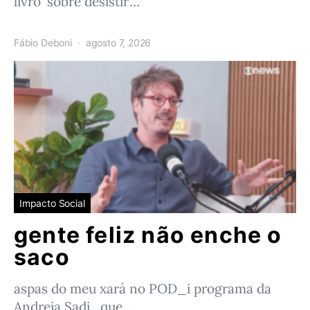
livro ‘sobre desistir’…
Fábio Deboni
agosto 7, 2026
Impacto Social
gente feliz não enche o
saco
aspas do meu xará no POD_i programa da
Andreia Sadi que…