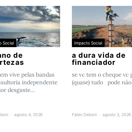
 Social
Impacto Social
ano de
a dura vida de
rtezas
financiador
em vive pelas bandas
se vc tem o cheque vc 
sultoria independente
(quase) tudo pode nã
or desgaste…
boni
agosto 4, 2026
Fábio Deboni
agosto 3, 2026