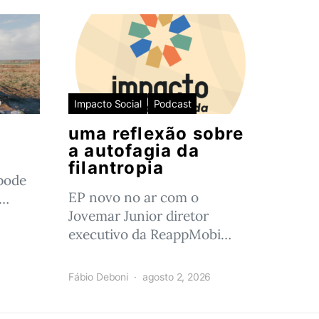
Impacto Social
Podcast
uma reflexão sobre
a autofagia da
filantropia
pode
EP novo no ar com o
o…
Jovemar Junior diretor
executivo da ReappMobi…
Fábio Deboni
agosto 2, 2026