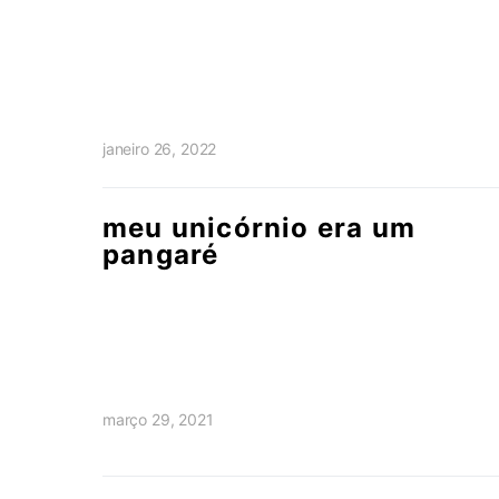
janeiro 26, 2022
meu unicórnio era um
pangaré
março 29, 2021