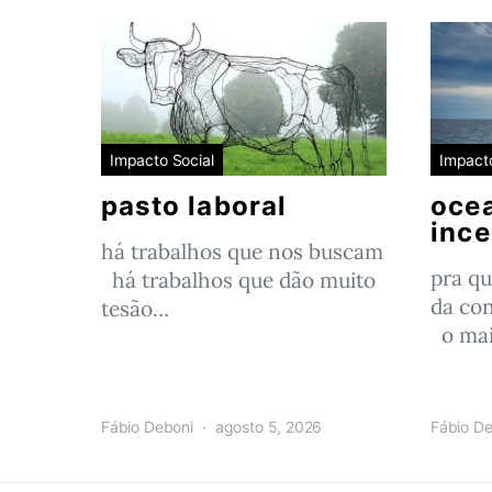
Impacto Social
Impacto
pasto laboral
oce
ince
há trabalhos que nos buscam
pra qu
há trabalhos que dão muito
da con
tesão…
o mai
Fábio Deboni
agosto 5, 2026
Fábio De