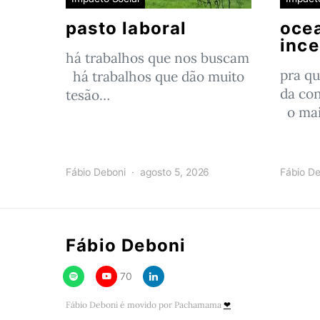
pasto laboral
oce
ince
há trabalhos que nos buscam
pra qu
há trabalhos que dão muito
da con
tesão…
o mai
Fábio Deboni
agosto 5, 2026
Fábio De
Fábio Deboni
70
Fábio Deboni é movido por Pachamama
❤