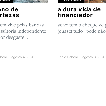
ano de
a dura vida de
rtezas
financiador
em vive pelas bandas
se vc tem o cheque vc 
sultoria independente
(quase) tudo pode nã
or desgaste…
boni
agosto 4, 2026
Fábio Deboni
agosto 3, 2026