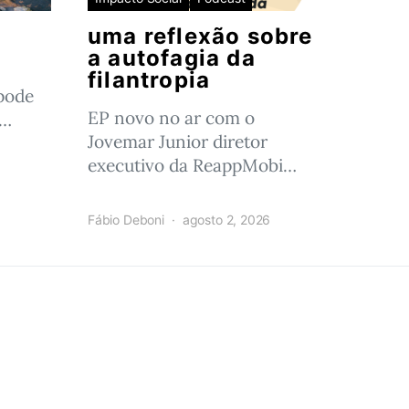
uma reflexão sobre
a autofagia da
filantropia
pode
EP novo no ar com o
o…
Jovemar Junior diretor
executivo da ReappMobi…
Fábio Deboni
agosto 2, 2026