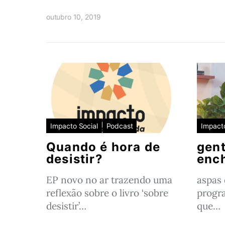
outubro 10, 2019
Impacto Social
Podcast
Impacto
Quando é hora de
gent
desistir?
enc
EP novo no ar trazendo uma
aspas
reflexão sobre o livro ‘sobre
progr
desistir’…
que…