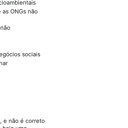
cioambientais
ue as ONGs não
 não
egócios sociais
har
 e não é correto