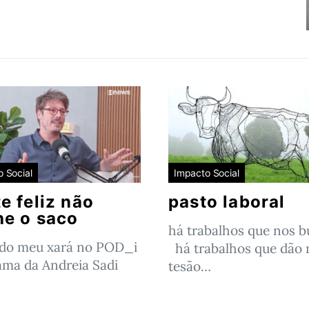
 Social
Impacto Social
e feliz não
pasto laboral
he o saco
há trabalhos que nos 
 do meu xará no POD_i
há trabalhos que dão 
ama da Andreia Sadi
tesão…