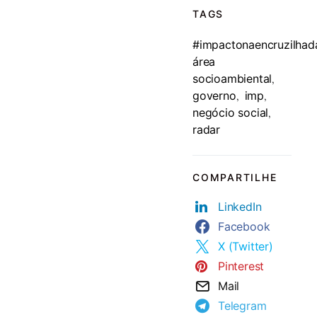
TAGS
#impactonaencruzilhad
área
socioambiental
,
governo
imp
,
,
negócio social
,
radar
COMPARTILHE
LinkedIn
Facebook
X (Twitter)
Pinterest
Mail
Telegram