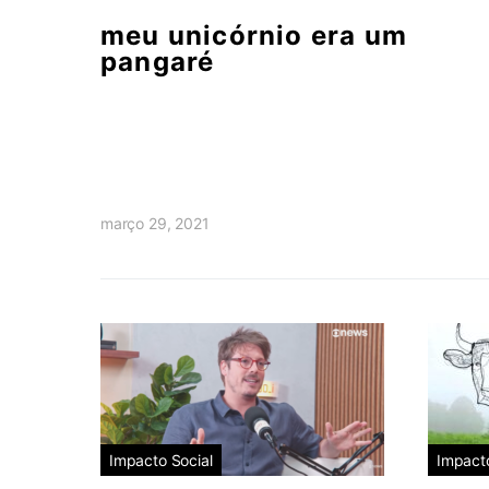
meu unicórnio era um
pangaré
março 29, 2021
Impacto Social
Impacto