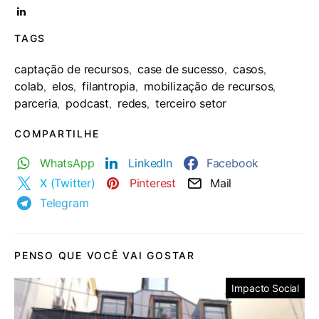
TAGS
captação de recursos
case de sucesso
casos
,
,
,
colab
elos
filantropia
mobilização de recursos
,
,
,
,
parceria
podcast
redes
terceiro setor
,
,
,
COMPARTILHE
WhatsApp
LinkedIn
Facebook
X (Twitter)
Pinterest
Mail
Telegram
PENSO QUE VOCÊ VAI GOSTAR
Impacto Social