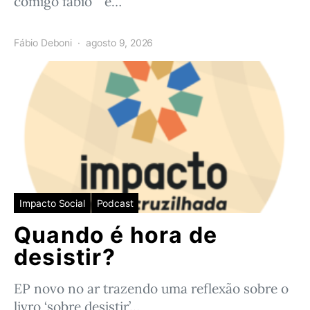
comigo fábio’ e…
Fábio Deboni
agosto 9, 2026
Impacto Social
Podcast
Quando é hora de
desistir?
EP novo no ar trazendo uma reflexão sobre o
livro ‘sobre desistir’…