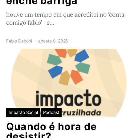
enche barriga
houve um tempo em que acreditei no ‘conta
comigo fábio’ e…
Fábio Deboni
agosto 9, 2026
Impacto Social
Podcast
Quando é hora de
desistir?