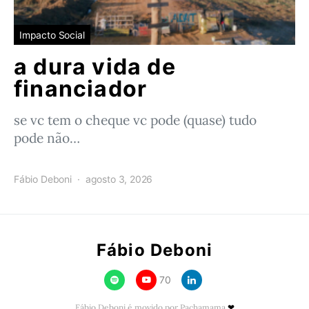
Impacto Social
a dura vida de
financiador
se vc tem o cheque vc pode (quase) tudo
pode não…
Fábio Deboni
agosto 3, 2026
Fábio Deboni
70
Fábio Deboni é movido por Pachamama
❤