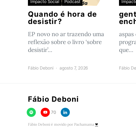
Impacto Social
Podcast
Impacto
Quando é hora de
gent
desistir?
enc
EP novo no ar trazendo uma
aspas
reflexão sobre o livro ‘sobre
progr
desistir’…
que…
Fábio Deboni
agosto 7, 2026
Fábio De
Fábio Deboni
70
Fábio Deboni é movido por Pachamama
❤