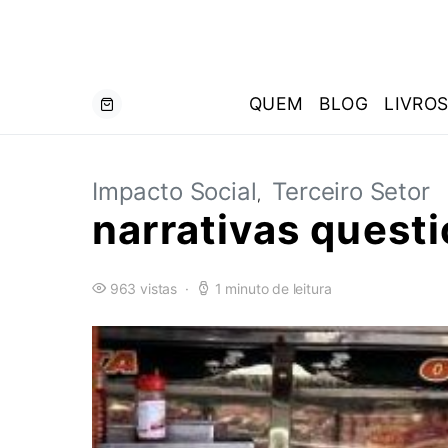
QUEM
BLOG
LIVRO
Impacto Social
Terceiro Setor
narrativas quest
963 vistas
1 minuto de leitura