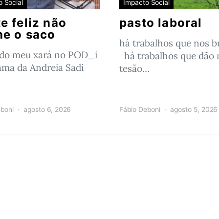
 Social
Impacto Social
e feliz não
pasto laboral
he o saco
há trabalhos que nos 
 do meu xará no POD_i
há trabalhos que dão 
ama da Andreia Sadi
tesão…
boni
agosto 6, 2026
Fábio Deboni
agosto 5, 2026