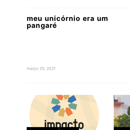
meu unicórnio era um
pangaré
março 29, 2021