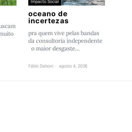
Impacto Social
oceano de
incertezas
buscam
pra quem vive pelas bandas
muito
da consultoria independente
o maior desgaste…
Fábio Deboni
agosto 4, 2026