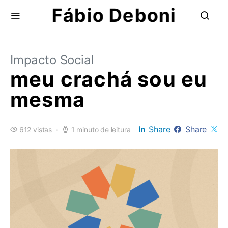
Fábio Deboni
Impacto Social
meu crachá sou eu
mesma
Share
Share
612 vistas
1 minuto de leitura