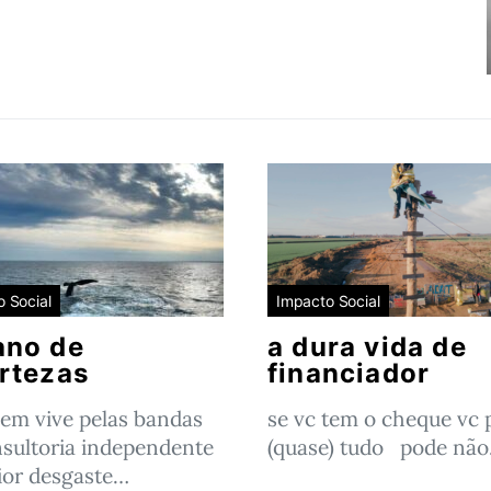
 Social
Impacto Social
ano de
a dura vida de
rtezas
financiador
em vive pelas bandas
se vc tem o cheque vc 
sultoria independente
(quase) tudo pode nã
or desgaste…