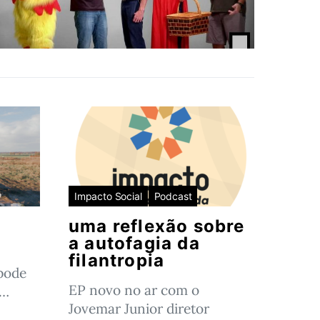
Impacto Social
Podcast
uma reflexão sobre
a autofagia da
filantropia
pode
EP novo no ar com o
o…
Jovemar Junior diretor