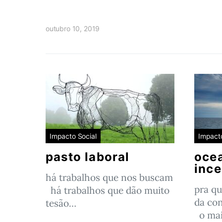
outubro 10, 2019
Impacto Social
Impacto
pasto laboral
oce
ince
há trabalhos que nos buscam
pra qu
há trabalhos que dão muito
da con
tesão…
o mai