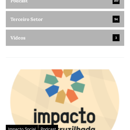
Podcast
189
Terceiro Setor
94
Vídeos
3
Impacto Social
Podcast