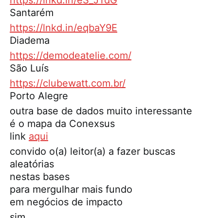
https://lnkd.in/eS_JTdG
Santarém
https://lnkd.in/eqbaY9E
Diadema
https://demodeatelie.com/
São Luís
https://clubewatt.com.br/
Porto Alegre
outra base de dados muito interessante
é o mapa da Conexsus
link
aqui
convido o(a) leitor(a) a fazer buscas
aleatórias
nestas bases
para mergulhar mais fundo
em negócios de impacto
sim