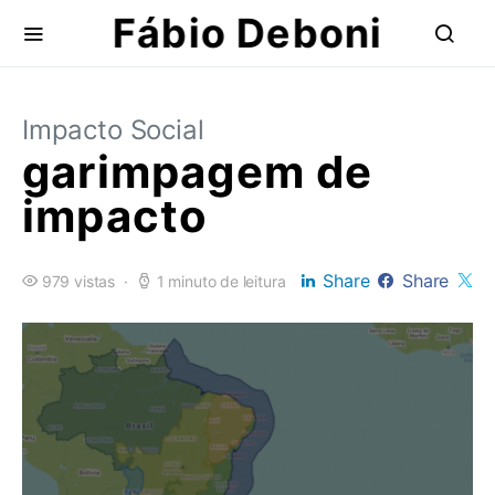
Fábio Deboni
Impacto Social
garimpagem de
impacto
Share
Share
979 vistas
1 minuto de leitura