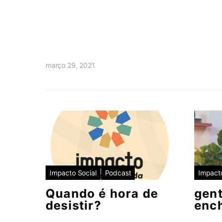
março 29, 2021
Impacto Social
Podcast
Impacto
Quando é hora de
gent
desistir?
enc