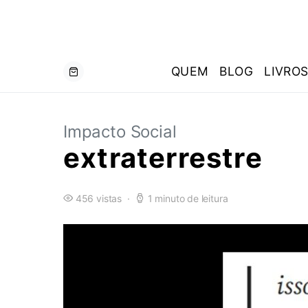
QUEM
BLOG
LIVRO
Impacto Social
​extraterrestre
456 vistas
1 minuto de leitura