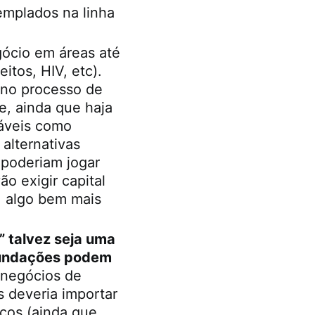
emplados na linha
gócio em áreas até
tos, HIV, etc).
 no processo de
, ainda que haja
láveis como
alternativas
 poderiam jogar
o exigir capital
, algo bem mais
” talvez seja uma
 fundações podem
negócios de
s deveria importar
cos (ainda que