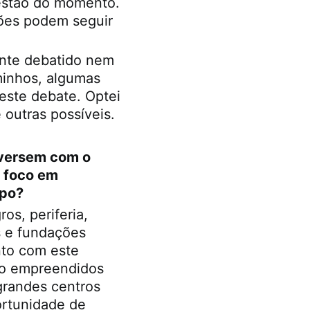
uestão do momento.
ções podem seguir
nte debatido nem
minhos, algumas
este debate. Optei
 outras possíveis.
nversem com o
 foco em
mpo?
os, periferia,
os e fundações
to com este
do empreendidos
grandes centros
ortunidade de