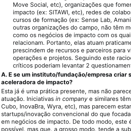
Move Social, etc), organizações que fom
impacto (ex: SITAWI, etc), redes de colab
cursos de formação (ex: Sense Lab, Amani,
outras organizações do campo, não têm m
como os negócios de impacto com os quai
relacionam. Portanto, elas atuam pratic
prescindem de recursos e parceiros para vi
operações e projetos. Seguindo este racio
críticos poderiam levantar 2 questionamen
A. E se um instituto/fundação/empresa criar 
aceleradora de impacto?
Esta já é uma prática presente, mas não parece
atuação. Iniciativas
in company
e similares têm
Cubo, InovaBra, Wyra, etc), mas parecem esta
startups/inovação convencional do que focad
em negócios de impacto. De todo modo, este
possível, mas que, a grosso modo, tende a sub