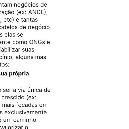
entam negócios de
oração (ex: ANDE),
 etc) e tantas
odelos de negócio
s elas se
amente como ONGs e
abilizar suas
cínio, alguns mas
tos:
sua própria
 ser a via única de
 crescido (ex:
r mais focadas em
as exclusivamente
 é um caminho
valorizar o