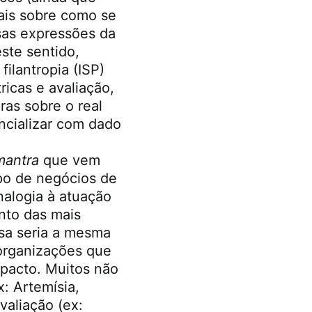
ais sobre como se
rsas expressões da
ste sentido,
ilantropia (ISP)
ricas e avaliação,
ras sobre o real
ncializar com dado
mantra
que vem
po de negócios de
alogia à atuação
ento das mais
ssa seria a mesma
 organizações que
pacto. Muitos não
: Artemísia,
valiação (ex: