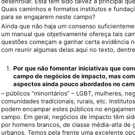
desenrolar. Esta tem sido talvez a principal q
Quais caminhos e formatos institutos e funda
para se engajarem neste campo?
Ainda que não haja um consenso suficienteme
um manual que objetivamente ofereça tais ca
questões começam a ganhar certa evidência n
com reunir algumas delas aqui no texto, dentre
Por que não fomentar iniciativas que co
campo de negócios de impacto, mas com
aspectos ainda pouco abordados no ca
– públicos “minoritários” – LGBT, mulheres, negr
comunidades tradicionais, rurais, etc. Institut
podem encampar estes públicos no engajamen
campo. Em geral, negócios de impacto têm si
por homens brancos, de classe média-alta de 
urbanos. Temos pela frente uma excelente op