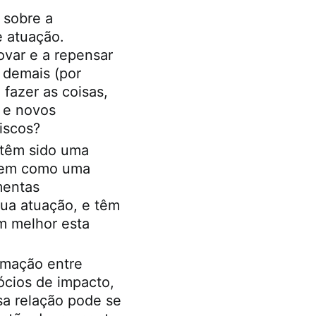
 sobre a
 atuação.
ovar e a repensar
 demais (por
fazer as coisas,
 e novos
riscos?
 têm sido uma
tuem como uma
mentas
sua atuação, e têm
m melhor esta
imação entre
ócios de impacto,
sa relação pode se