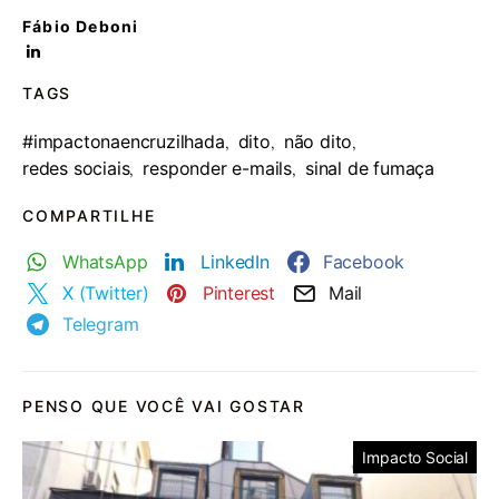
Fábio Deboni
TAGS
#impactonaencruzilhada
dito
não dito
,
,
,
redes sociais
responder e-mails
sinal de fumaça
,
,
COMPARTILHE
WhatsApp
LinkedIn
Facebook
X (Twitter)
Pinterest
Mail
Telegram
PENSO QUE VOCÊ VAI GOSTAR
Impacto Social