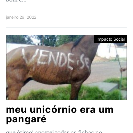
janeiro 26, 2022
Impacto Social
meu unicórnio era um
pangaré
que ótimo! apostei todas as fichas no