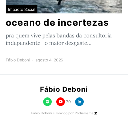
Impacto Social
oceano de incertezas
pra quem vive pelas bandas da consultoria
independente o maior desgaste…
Fábio Deboni
agosto 4, 2026
Fábio Deboni
70
Fábio Deboni é movido por Pachamama
❤