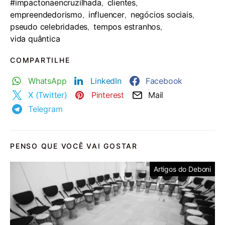
#impactonaencruzilhada
clientes
,
,
empreendedorismo
influencer
negócios sociais
,
,
,
pseudo celebridades
tempos estranhos
,
,
vida quântica
COMPARTILHE
WhatsApp
LinkedIn
Facebook
X (Twitter)
Pinterest
Mail
Telegram
PENSO QUE VOCÊ VAI GOSTAR
Artigos do Deboni