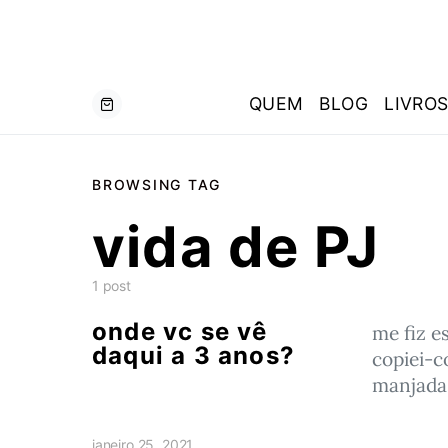
QUEM
BLOG
LIVRO
BROWSING TAG
vida de PJ
1 post
onde vc se vê
me fiz e
daqui a 3 anos?
copiei-c
manjada
janeiro 25, 2021