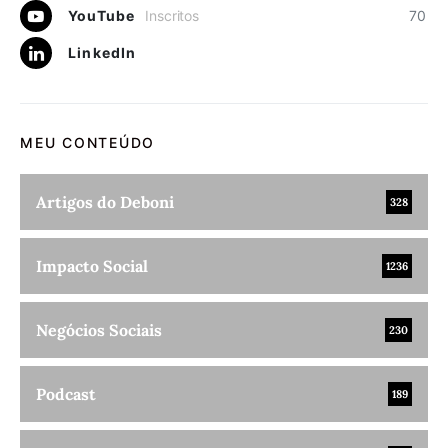
YouTube
Inscritos
70
LinkedIn
MEU CONTEÚDO
Artigos do Deboni
328
Impacto Social
1236
Negócios Sociais
230
Podcast
189