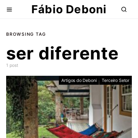
Fábio Deboni
BROWSING TAG
ser diferente
1 post
Artigos do Deboni
Terceiro Setor