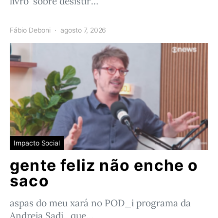
livro ‘sobre desistir’…
Fábio Deboni
agosto 7, 2026
Impacto Social
gente feliz não enche o
saco
aspas do meu xará no POD_i programa da
Andreia Sadi que…