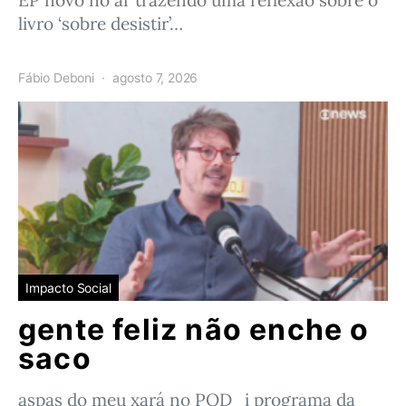
EP novo no ar trazendo uma reflexão sobre o
livro ‘sobre desistir’…
Fábio Deboni
agosto 7, 2026
Impacto Social
gente feliz não enche o
saco
aspas do meu xará no POD_i programa da