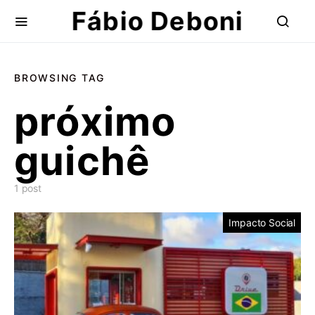
Fábio Deboni
BROWSING TAG
próximo
guichê
1 post
Impacto Social