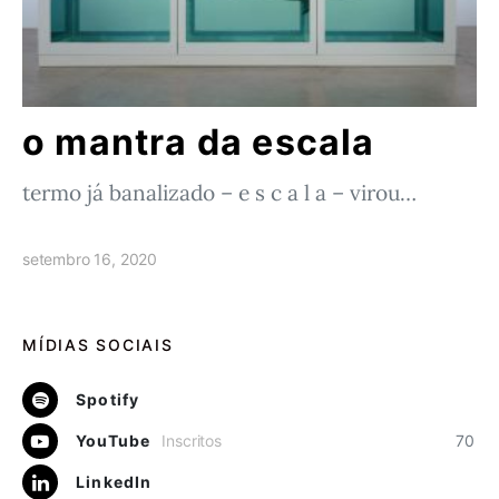
o mantra da escala
termo já banalizado – e s c a l a – virou…
setembro 16, 2020
MÍDIAS SOCIAIS
Spotify
YouTube
Inscritos
70
LinkedIn