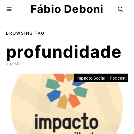
Fábio Deboni
BROWSING TAG
profundidade
3 posts
Impacto Social
Podcast