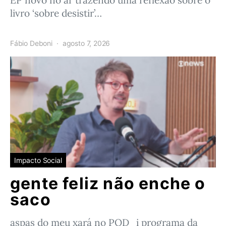
EP novo no ar trazendo uma reflexão sobre o
livro ‘sobre desistir’…
Fábio Deboni
agosto 7, 2026
Impacto Social
gente feliz não enche o
saco
aspas do meu xará no POD_i programa da