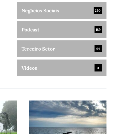
Negócios Sociais
230
Podcast
189
Terceiro Setor
94
Vídeos
3