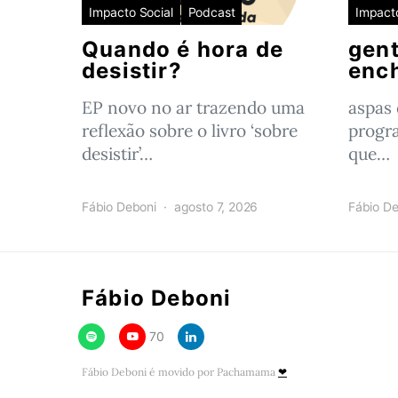
Impacto Social
Podcast
Impacto
Quando é hora de
gent
desistir?
enc
EP novo no ar trazendo uma
aspas
reflexão sobre o livro ‘sobre
progr
desistir’…
que…
Fábio Deboni
agosto 7, 2026
Fábio De
Fábio Deboni
70
Fábio Deboni é movido por Pachamama
❤