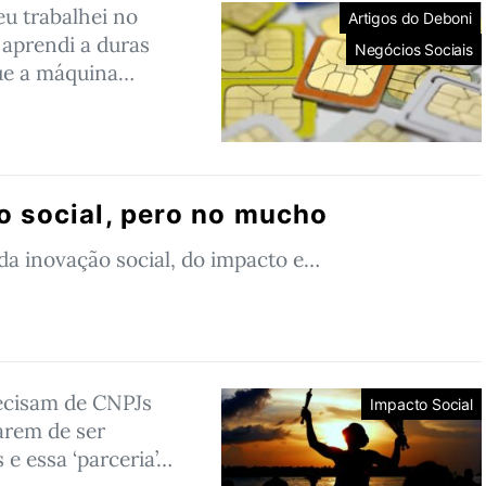
u trabalhei no
Artigos do Deboni
aprendi a duras
Negócios Sociais
ue a máquina…
o social, pero no mucho
da inovação social, do impacto e…
ecisam de CNPJs
Impacto Social
arem de ser
s e essa ‘parceria’…