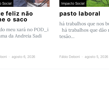
 Social
Impacto Social
e feliz não
pasto laboral
he o saco
há trabalhos que nos 
 do meu xará no POD_i
há trabalhos que dão 
ama da Andreia Sadi
tesão…
boni
agosto 6, 2026
Fábio Deboni
agosto 5, 2026