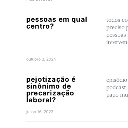
pessoas em qual
todos c
centro?
preciso 
pessoas
interve
outubro 3, 2024
pejotização é
episódi
sinônimo de
podcast
precarização
papo mu
laboral?
junho 16, 2023