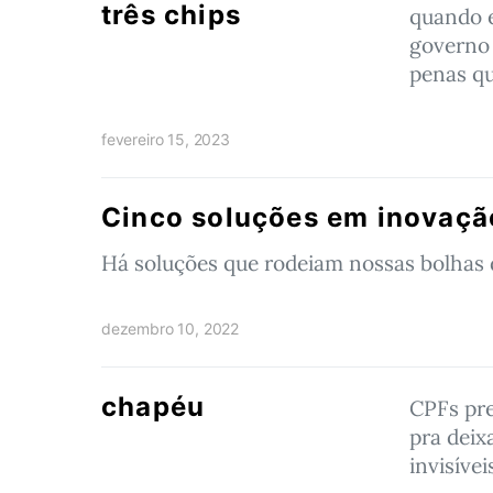
três chips
quando e
governo 
penas q
fevereiro 15, 2023
Cinco soluções em inovaçã
Há soluções que rodeiam nossas bolhas 
dezembro 10, 2022
chapéu
CPFs pr
pra deix
invisívei