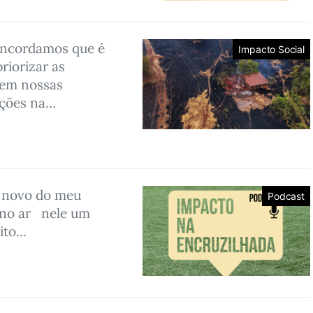
oncordamos que é
Impacto Social
priorizar as
 em nossas
nções na…
o novo do meu
Podcast
 no ar nele um
ito…