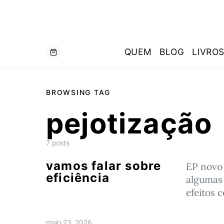
QUEM
BLOG
LIVRO
BROWSING TAG
pejotização
7 posts
vamos falar sobre
EP novo
eficiência
algumas 
efeitos 
maio 23, 2026