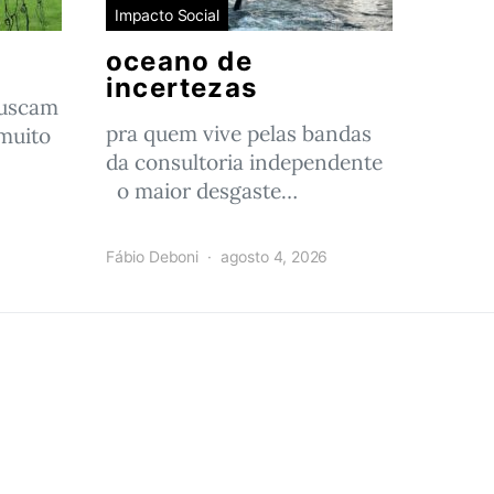
Impacto Social
oceano de
incertezas
buscam
pra quem vive pelas bandas
muito
da consultoria independente
o maior desgaste…
Fábio Deboni
agosto 4, 2026