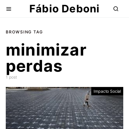
Fábio Deboni
BROWSING TAG
minimizar
perdas
1 post
Impacto Social