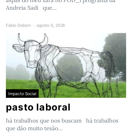
aspas do meu xará no POD_i programa da
Andreia Sadi que…
Fábio Deboni
agosto 6, 2026
Impacto Social
pasto laboral
há trabalhos que nos buscam há trabalhos
que dão muito tesão…