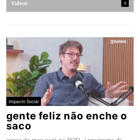
Vídeos
3
Impacto Social
gente feliz não enche o
saco