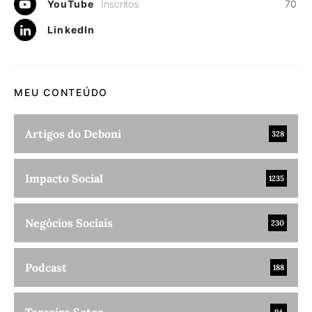
YouTube
Inscritos
70
LinkedIn
MEU CONTEÚDO
Artigos do Deboni
328
Impacto Social
1235
Negócios Sociais
230
Podcast
188