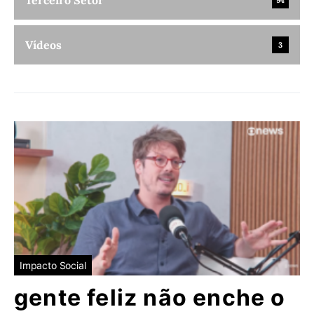
Terceiro Setor
94
Vídeos
3
Impacto Social
gente feliz não enche o