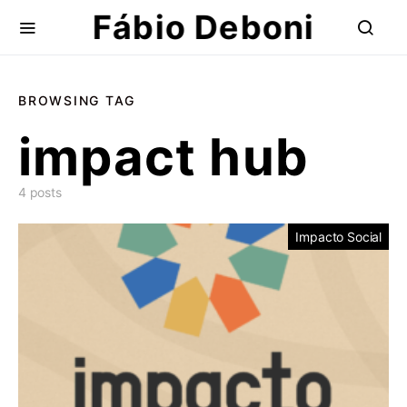
Fábio Deboni
BROWSING TAG
impact hub
4 posts
Impacto Social