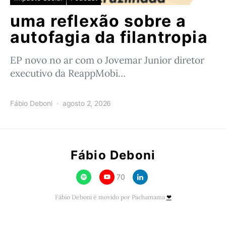
uma reflexão sobre a
autofagia da filantropia
EP novo no ar com o Jovemar Junior diretor
executivo da ReappMobi…
Fábio Deboni
agosto 2, 2026
Fábio Deboni
70
Fábio Deboni é movido por Pachamama
❤