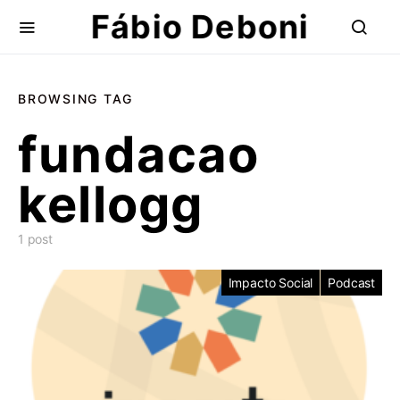
Fábio Deboni
BROWSING TAG
fundacao
kellogg
1 post
Impacto Social
Podcast