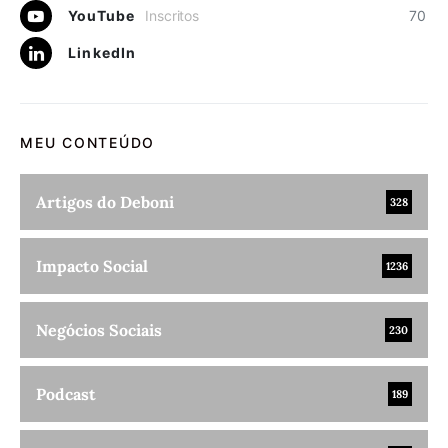
YouTube
Inscritos
70
LinkedIn
MEU CONTEÚDO
Artigos do Deboni
328
Impacto Social
1236
Negócios Sociais
230
Podcast
189