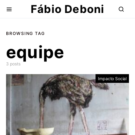
Fábio Deboni
BROWSING TAG
equipe
3 posts
Impacto Social