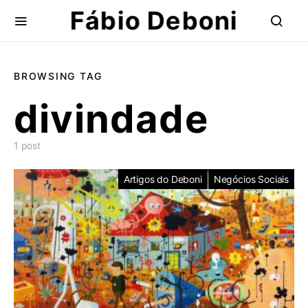
Fábio Deboni
BROWSING TAG
divindade
1 post
Artigos do Deboni
Negócios Sociais