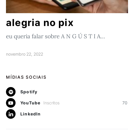
alegria no pix
eu queria falar sobre A N G Ú S T I A…
novembro 22, 2022
MÍDIAS SOCIAIS
Spotify
YouTube
Inscritos
70
LinkedIn