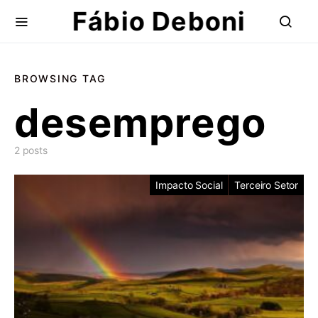
Fábio Deboni
BROWSING TAG
desemprego
2 posts
Impacto Social
Terceiro Setor