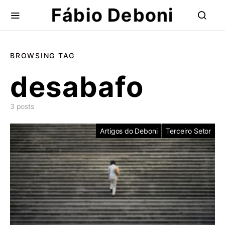
Fábio Deboni
BROWSING TAG
desabafo
3 posts
Artigos do Deboni
Terceiro Setor