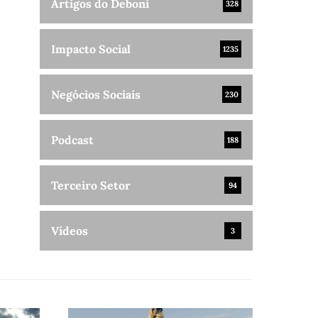
Artigos do Deboni
328
Impacto Social
1235
Negócios Sociais
230
Podcast
188
Terceiro Setor
94
Vídeos
3