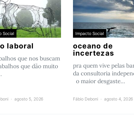
 Social
Impacto Social
o laboral
oceano de
incertezas
abalhos que nos buscam
pra quem vive pelas ba
abalhos que dão muito
da consultoria indepe
…
o maior desgaste…
boni
agosto 5, 2026
Fábio Deboni
agosto 4, 2026