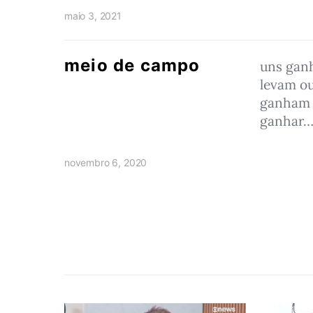
maio 3, 2021
meio de campo
uns gan
levam o
ganham 
ganhar
novembro 6, 2020