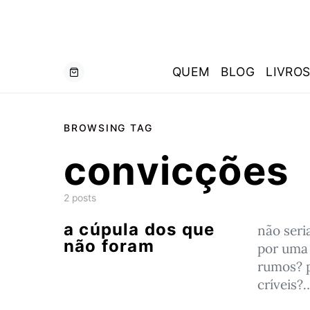
QUEM
BLOG
LIVRO
BROWSING TAG
convicções
2 posts
a cúpula dos que
não seri
não foram
por uma
rumos? 
críveis?