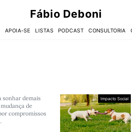
Fábio Deboni
S
APOIA-SE
LISTAS
PODCAST
CONSULTORIA
a sonhar demais
Impacto Social
 mudança de
por compromissos
…