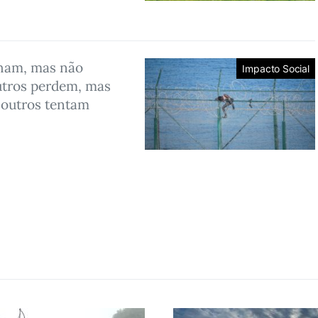
ham, mas não
Impacto Social
utros perdem, mas
outros tentam
…