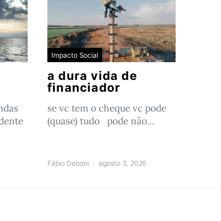
Impacto Social
a dura vida de
financiador
ndas
se vc tem o cheque vc pode
ndente
(quase) tudo pode não…
Fábio Deboni
agosto 3, 2026