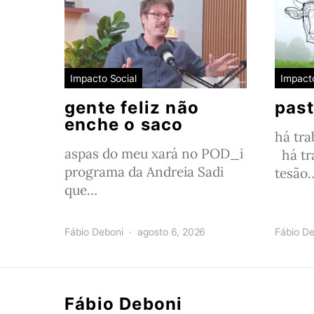
Impacto Social
Impacto
gente feliz não
past
enche o saco
há tr
aspas do meu xará no POD_i
há tr
programa da Andreia Sadi
tesão
que…
Fábio Deboni
agosto 6, 2026
Fábio De
Fábio Deboni