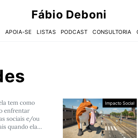
Fábio Deboni
S
APOIA-SE
LISTAS
PODCAST
CONSULTORIA
des
ela tem como
Impacto Social
o enfrentar
s sociais e/ou
ais quando ela…