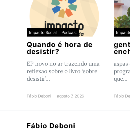
Impacto Social
Podcast
Impacto
Quando é hora de
gent
desistir?
enc
EP novo no ar trazendo uma
aspas
reflexão sobre o livro ‘sobre
progr
desistir’…
que…
Fábio Deboni
agosto 7, 2026
Fábio De
Fábio Deboni