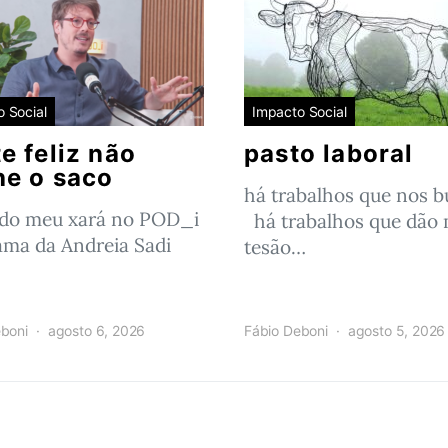
 Social
Impacto Social
e feliz não
pasto laboral
he o saco
há trabalhos que nos 
 do meu xará no POD_i
há trabalhos que dão 
ama da Andreia Sadi
tesão…
boni
agosto 6, 2026
Fábio Deboni
agosto 5, 2026