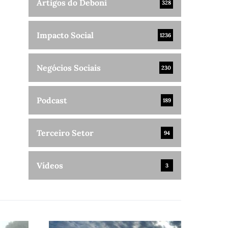
Artigos do Deboni
328
Impacto Social
1236
Negócios Sociais
230
Podcast
189
Terceiro Setor
94
Vídeos
3