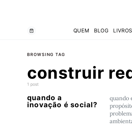
QUEM
BLOG
LIVRO
BROWSING TAG
construir re
1 post
quando a
quando 
inovação é social?
propósit
problema
ambient