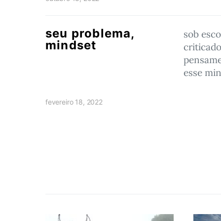
seu problema,
sob esco
mindset
criticado
pensame
esse mi
fevereiro 18, 2022