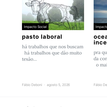
Impacto Social
Impacto
pasto laboral
oce
ince
há trabalhos que nos buscam
pra qu
há trabalhos que dão muito
da con
tesão…
o mai
Fábio Deboni
agosto 5, 2026
Fábio De