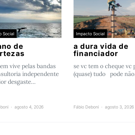
 Social
Impacto Social
ano de
a dura vida de
rtezas
financiador
em vive pelas bandas
se vc tem o cheque vc 
sultoria independente
(quase) tudo pode nã
or desgaste…
boni
agosto 4, 2026
Fábio Deboni
agosto 3, 2026