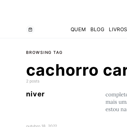
QUEM
BLOG
LIVRO
BROWSING TAG
cachorro ca
2 posts
niver
completo
mais uma
estou na
outubro 18, 2022