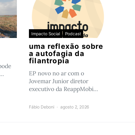
Impacto Social
Podcast
uma reflexão sobre
a autofagia da
filantropia
pode
EP novo no ar com o
o…
Jovemar Junior diretor
executivo da ReappMobi…
Fábio Deboni
agosto 2, 2026