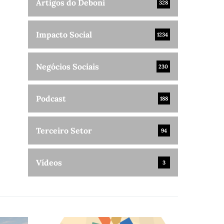
Artigos do Deboni
328
Impacto Social
1234
Negócios Sociais
230
Podcast
188
Terceiro Setor
94
Vídeos
3