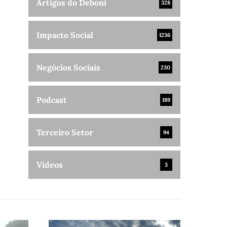
Artigos do Deboni
328
Impacto Social
1236
Negócios Sociais
230
Podcast
189
Terceiro Setor
94
Vídeos
3