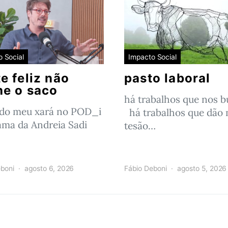
 Social
Impacto Social
e feliz não
pasto laboral
he o saco
há trabalhos que nos 
 do meu xará no POD_i
há trabalhos que dão 
ama da Andreia Sadi
tesão…
boni
agosto 6, 2026
Fábio Deboni
agosto 5, 2026