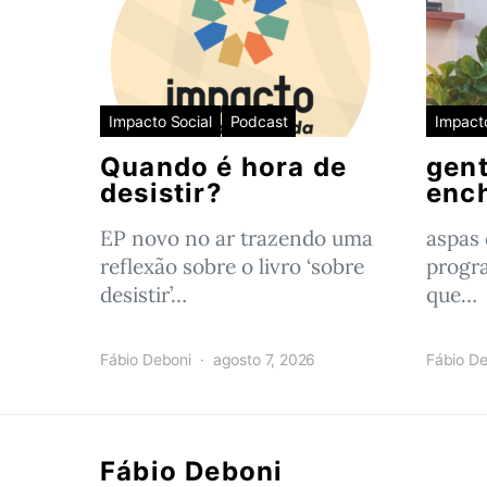
Impacto Social
Podcast
Impacto
Quando é hora de
gent
desistir?
enc
EP novo no ar trazendo uma
aspas
reflexão sobre o livro ‘sobre
progr
desistir’…
que…
Fábio Deboni
agosto 7, 2026
Fábio De
Fábio Deboni