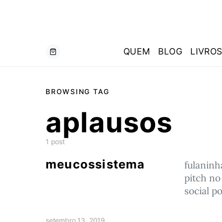
QUEM
BLOG
LIVRO
BROWSING TAG
aplausos
1 post
meucossistema
fulaninh
pitch no
social p
setembro 13, 2019