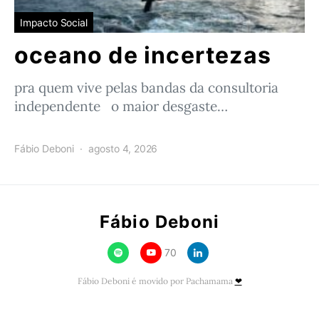
Impacto Social
oceano de incertezas
pra quem vive pelas bandas da consultoria
independente o maior desgaste…
Fábio Deboni
agosto 4, 2026
Fábio Deboni
70
Fábio Deboni é movido por Pachamama
❤