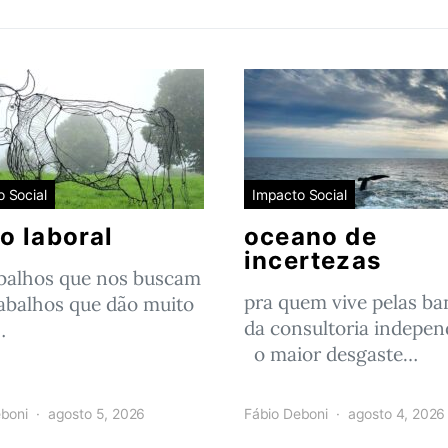
 Social
Impacto Social
o laboral
oceano de
incertezas
abalhos que nos buscam
pra quem vive pelas ba
abalhos que dão muito
da consultoria indepe
…
o maior desgaste…
boni
agosto 5, 2026
Fábio Deboni
agosto 4, 2026