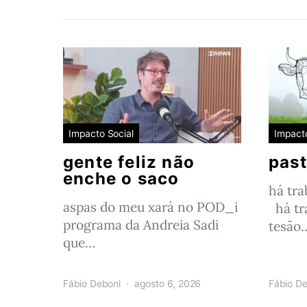
Impacto Social
Impacto
gente feliz não
past
enche o saco
há tr
aspas do meu xará no POD_i
há tr
programa da Andreia Sadi
tesão
que…
Fábio Deboni
agosto 6, 2026
Fábio De