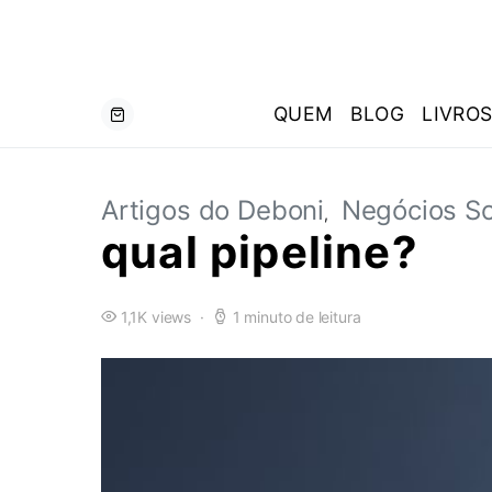
QUEM
BLOG
LIVRO
Artigos do Deboni
Negócios So
qual pipeline?
1,1K views
1 minuto de leitura